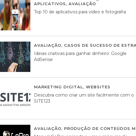
APLICATIVOS
,
AVALIAÇÃO
23 MARÇO, 201
Top 10 de aplicativos para vídeo e fotografia
AVALIAÇÃO
,
CASOS DE SUCESSO DE ESTRA
Ideias criativas para ganhar dinheiro: Google
AdSense
MARKETING DIGITAL
,
WEBSITES
05 AGOS
Descubra como criar um site facilmente com o
SITE123
AVALIAÇÃO
,
PRODUÇÃO DE CONTEÚDOS M