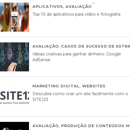
APLICATIVOS
,
AVALIAÇÃO
23 MARÇO, 201
Top 10 de aplicativos para vídeo e fotografia
AVALIAÇÃO
,
CASOS DE SUCESSO DE ESTRA
Ideias criativas para ganhar dinheiro: Google
AdSense
MARKETING DIGITAL
,
WEBSITES
05 AGOS
Descubra como criar um site facilmente com o
SITE123
AVALIAÇÃO
,
PRODUÇÃO DE CONTEÚDOS M