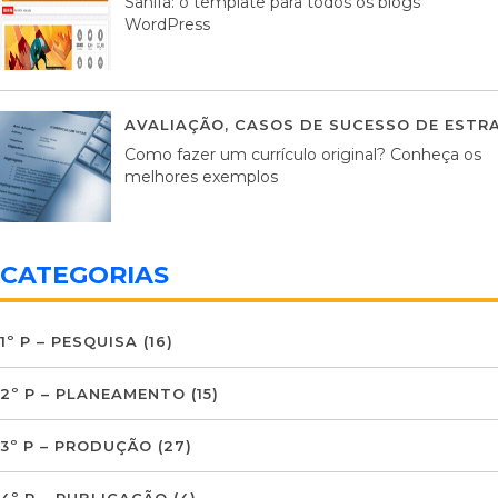
Sahifa: o template para todos os blogs
WordPress
AVALIAÇÃO
,
CASOS DE SUCESSO DE ESTRA
Como fazer um currículo original? Conheça os
melhores exemplos
CATEGORIAS
1º P – PESQUISA
(16)
2º P – PLANEAMENTO
(15)
3º P – PRODUÇÃO
(27)
4º P – PUBLICAÇÃO
(4)