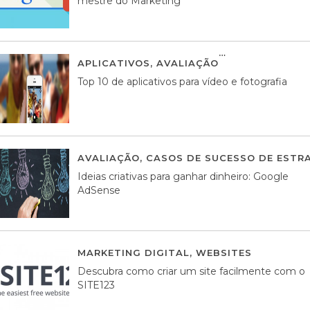
mestre do Marketing
APLICATIVOS
,
AVALIAÇÃO
23 MARÇO, 201
Top 10 de aplicativos para vídeo e fotografia
AVALIAÇÃO
,
CASOS DE SUCESSO DE ESTRA
Ideias criativas para ganhar dinheiro: Google
AdSense
MARKETING DIGITAL
,
WEBSITES
05 AGOS
Descubra como criar um site facilmente com o
SITE123