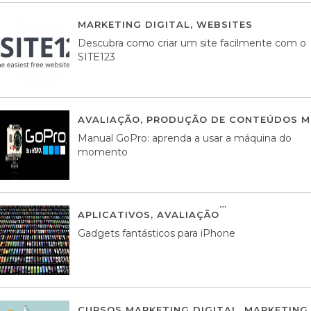
MARKETING DIGITAL
,
WEBSITES
05 AGOS
Descubra como criar um site facilmente com o
SITE123
AVALIAÇÃO
,
PRODUÇÃO DE CONTEÚDOS M
Manual GoPro: aprenda a usar a máquina do
momento
APLICATIVOS
,
AVALIAÇÃO
25 MARÇO, 201
Gadgets fantásticos para iPhone
CURSOS MARKETING DIGITAL
,
MARKETING 