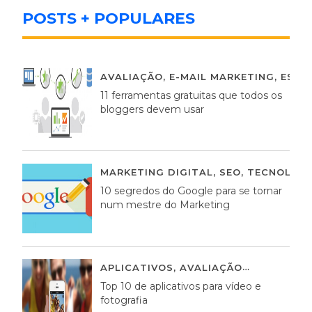
POSTS + POPULARES
AVALIAÇÃO
,
E-MAIL MARKETING
,
ESTR
11 ferramentas gratuitas que todos os
bloggers devem usar
MARKETING DIGITAL
,
SEO
,
TECNOLOGI
10 segredos do Google para se tornar
num mestre do Marketing
APLICATIVOS
,
AVALIAÇÃO
23 MARÇO,
Top 10 de aplicativos para vídeo e
fotografia