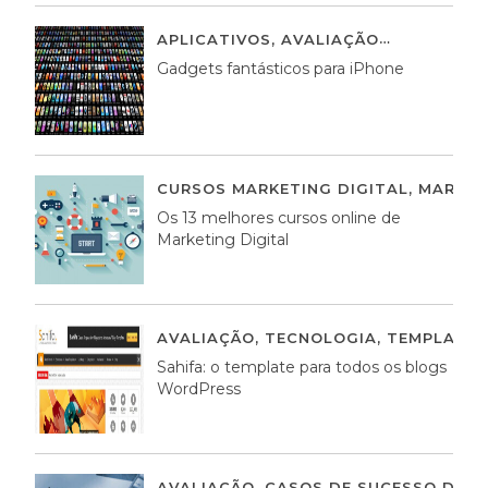
APLICATIVOS
,
AVALIAÇÃO
25 MARÇO,
Gadgets fantásticos para iPhone
CURSOS MARKETING DIGITAL
,
MARKET
Os 13 melhores cursos online de
Marketing Digital
AVALIAÇÃO
,
TECNOLOGIA
,
TEMPLATE
Sahifa: o template para todos os blogs
WordPress
AVALIAÇÃO
,
CASOS DE SUCESSO DE E