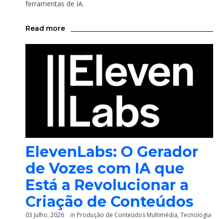
ferramentas de IA.
Read more
ElevenLabs: O Gerador
de Vozes com IA que
Está a Revolucionar a
Criação de Conteúdos
03 Julho, 2026
in
Produção de Conteúdos Multimédia
,
Tecnologia