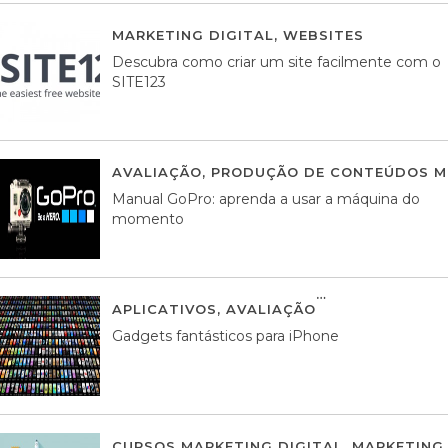
MARKETING DIGITAL
,
WEBSITES
05 AGOS
Descubra como criar um site facilmente com o
SITE123
AVALIAÇÃO
,
PRODUÇÃO DE CONTEÚDOS M
Manual GoPro: aprenda a usar a máquina do
momento
APLICATIVOS
,
AVALIAÇÃO
25 MARÇO, 201
Gadgets fantásticos para iPhone
CURSOS MARKETING DIGITAL
,
MARKETING 