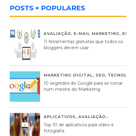
POSTS + POPULARES
AVALIAÇÃO
,
E-MAIL MARKETING
,
ESTR
11 ferramentas gratuitas que todos os
bloggers devem usar
MARKETING DIGITAL
,
SEO
,
TECNOLOGI
10 segredos do Google para se tornar
num mestre do Marketing
APLICATIVOS
,
AVALIAÇÃO
23 MARÇO,
Top 10 de aplicativos para vídeo e
fotografia