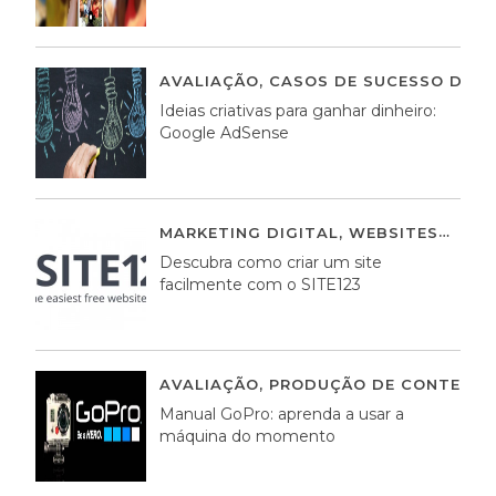
AVALIAÇÃO
,
CASOS DE SUCESSO DE E
Ideias criativas para ganhar dinheiro:
Google AdSense
MARKETING DIGITAL
,
WEBSITES
05 A
Descubra como criar um site
facilmente com o SITE123
AVALIAÇÃO
,
PRODUÇÃO DE CONTEÚDO
Manual GoPro: aprenda a usar a
máquina do momento