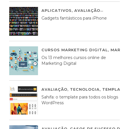
APLICATIVOS
,
AVALIAÇÃO
25 MARÇO,
Gadgets fantásticos para iPhone
CURSOS MARKETING DIGITAL
,
MARKET
Os 13 melhores cursos online de
Marketing Digital
AVALIAÇÃO
,
TECNOLOGIA
,
TEMPLATE
Sahifa: o template para todos os blogs
WordPress
AVALIAÇÃO
,
CASOS DE SUCESSO DE E