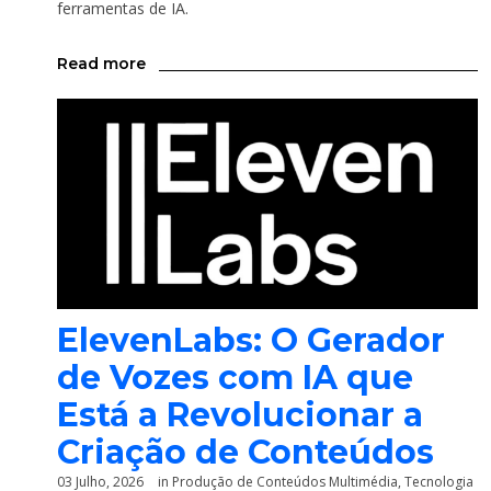
ferramentas de IA.
Read more
ElevenLabs: O Gerador
de Vozes com IA que
Está a Revolucionar a
Criação de Conteúdos
03 Julho, 2026
in
Produção de Conteúdos Multimédia
,
Tecnologia