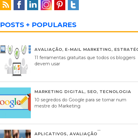
POSTS + POPULARES
AVALIAÇÃO
,
E-MAIL MARKETING
,
ESTRATÉG
11 ferramentas gratuitas que todos os bloggers
devem usar
MARKETING DIGITAL
,
SEO
,
TECNOLOGIA
2
10 segredos do Google para se tornar num
mestre do Marketing
APLICATIVOS
,
AVALIAÇÃO
23 MARÇO, 201