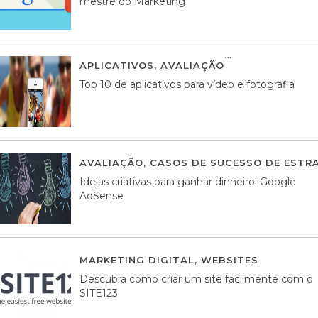
mestre do Marketing
APLICATIVOS
,
AVALIAÇÃO
23 MARÇO, 201
Top 10 de aplicativos para vídeo e fotografia
AVALIAÇÃO
,
CASOS DE SUCESSO DE ESTRA
Ideias criativas para ganhar dinheiro: Google
AdSense
MARKETING DIGITAL
,
WEBSITES
05 AGOS
Descubra como criar um site facilmente com o
SITE123