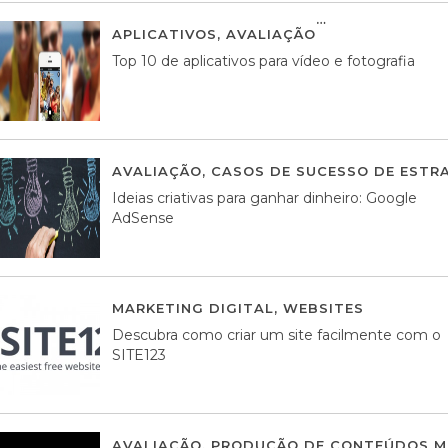
APLICATIVOS
,
AVALIAÇÃO
23 MARÇO, 201
Top 10 de aplicativos para vídeo e fotografia
AVALIAÇÃO
,
CASOS DE SUCESSO DE ESTRA
Ideias criativas para ganhar dinheiro: Google
AdSense
MARKETING DIGITAL
,
WEBSITES
05 AGOS
Descubra como criar um site facilmente com o
SITE123
AVALIAÇÃO
,
PRODUÇÃO DE CONTEÚDOS M