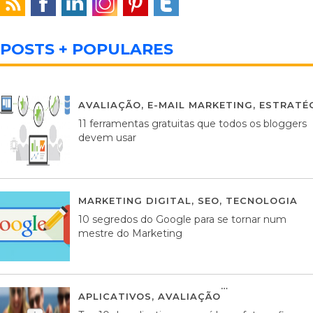
POSTS + POPULARES
AVALIAÇÃO
,
E-MAIL MARKETING
,
ESTRATÉG
11 ferramentas gratuitas que todos os bloggers
devem usar
MARKETING DIGITAL
,
SEO
,
TECNOLOGIA
2
10 segredos do Google para se tornar num
mestre do Marketing
APLICATIVOS
,
AVALIAÇÃO
23 MARÇO, 201