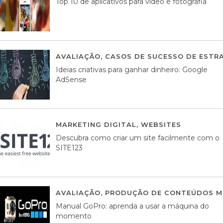
Top 10 de aplicativos para vídeo e fotografia
AVALIAÇÃO
,
CASOS DE SUCESSO DE ESTRA
Ideias criativas para ganhar dinheiro: Google
AdSense
MARKETING DIGITAL
,
WEBSITES
05 AGOS
Descubra como criar um site facilmente com o
SITE123
AVALIAÇÃO
,
PRODUÇÃO DE CONTEÚDOS M
Manual GoPro: aprenda a usar a máquina do
momento