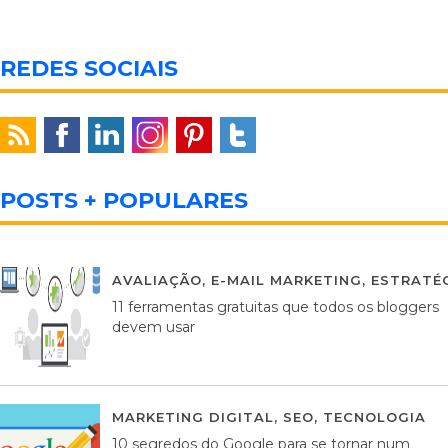
REDES SOCIAIS
POSTS + POPULARES
AVALIAÇÃO
,
E-MAIL MARKETING
,
ESTRATÉG
11 ferramentas gratuitas que todos os bloggers
devem usar
MARKETING DIGITAL
,
SEO
,
TECNOLOGIA
2
10 segredos do Google para se tornar num