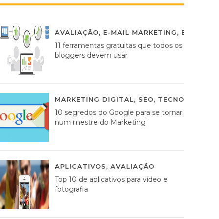
AVALIAÇÃO
,
E-MAIL MARKETING
,
ESTRATÉG
11 ferramentas gratuitas que todos os
bloggers devem usar
MARKETING DIGITAL
,
SEO
,
TECNOLOGIA
2
10 segredos do Google para se tornar
num mestre do Marketing
APLICATIVOS
,
AVALIAÇÃO
23 MARÇO, 201
Top 10 de aplicativos para vídeo e
fotografia