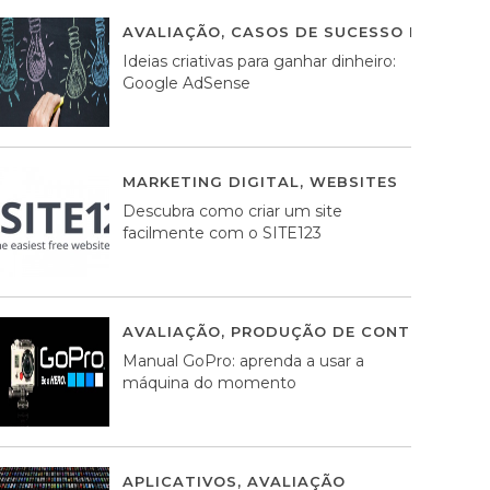
AVALIAÇÃO
,
CASOS DE SUCESSO DE ESTRA
Ideias criativas para ganhar dinheiro:
Google AdSense
MARKETING DIGITAL
,
WEBSITES
05 AGOS
Descubra como criar um site
facilmente com o SITE123
AVALIAÇÃO
,
PRODUÇÃO DE CONTEÚDOS M
Manual GoPro: aprenda a usar a
máquina do momento
APLICATIVOS
,
AVALIAÇÃO
25 MARÇO, 201