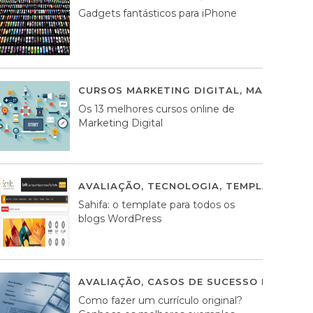
Gadgets fantásticos para iPhone
CURSOS MARKETING DIGITAL
,
MARKETING 
Os 13 melhores cursos online de
Marketing Digital
AVALIAÇÃO
,
TECNOLOGIA
,
TEMPLATES WO
Sahifa: o template para todos os
blogs WordPress
AVALIAÇÃO
,
CASOS DE SUCESSO DE ESTRA
Como fazer um currículo original?