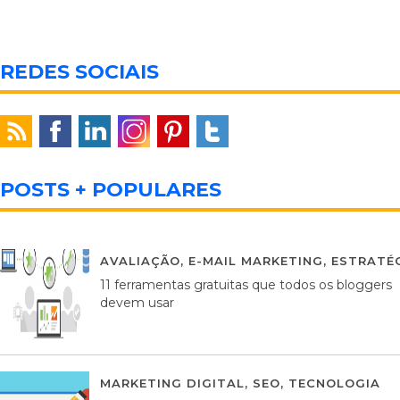
REDES SOCIAIS
POSTS + POPULARES
AVALIAÇÃO
,
E-MAIL MARKETING
,
ESTRATÉG
11 ferramentas gratuitas que todos os bloggers
devem usar
MARKETING DIGITAL
,
SEO
,
TECNOLOGIA
2