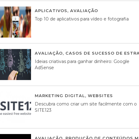
APLICATIVOS
,
AVALIAÇÃO
23 MARÇO, 201
Top 10 de aplicativos para vídeo e fotografia
AVALIAÇÃO
,
CASOS DE SUCESSO DE ESTRA
Ideias criativas para ganhar dinheiro: Google
AdSense
MARKETING DIGITAL
,
WEBSITES
05 AGOS
Descubra como criar um site facilmente com o
SITE123
AVALIAÇÃO
,
PRODUÇÃO DE CONTEÚDOS M