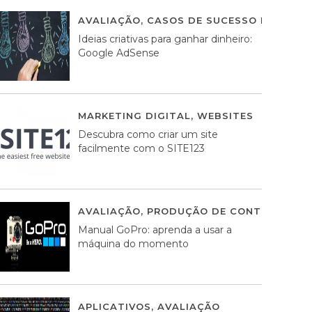
AVALIAÇÃO
,
CASOS DE SUCESSO DE ESTRA
Ideias criativas para ganhar dinheiro:
Google AdSense
MARKETING DIGITAL
,
WEBSITES
05 AGOS
Descubra como criar um site
facilmente com o SITE123
AVALIAÇÃO
,
PRODUÇÃO DE CONTEÚDOS M
Manual GoPro: aprenda a usar a
máquina do momento
APLICATIVOS
,
AVALIAÇÃO
25 MARÇO, 201