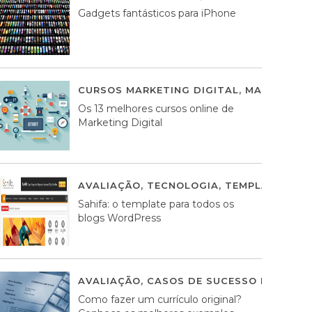
Gadgets fantásticos para iPhone
CURSOS MARKETING DIGITAL
,
MARKETING 
Os 13 melhores cursos online de
Marketing Digital
AVALIAÇÃO
,
TECNOLOGIA
,
TEMPLATES WO
Sahifa: o template para todos os
blogs WordPress
AVALIAÇÃO
,
CASOS DE SUCESSO DE ESTRA
Como fazer um currículo original?