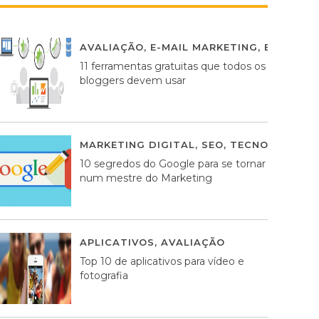
AVALIAÇÃO
,
E-MAIL MARKETING
,
ESTRATÉG
11 ferramentas gratuitas que todos os
bloggers devem usar
MARKETING DIGITAL
,
SEO
,
TECNOLOGIA
2
10 segredos do Google para se tornar
num mestre do Marketing
APLICATIVOS
,
AVALIAÇÃO
23 MARÇO, 201
Top 10 de aplicativos para vídeo e
fotografia