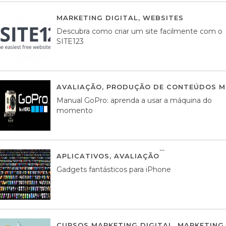
MARKETING DIGITAL
,
WEBSITES
05 AGOS
Descubra como criar um site facilmente com o
SITE123
AVALIAÇÃO
,
PRODUÇÃO DE CONTEÚDOS M
Manual GoPro: aprenda a usar a máquina do
momento
APLICATIVOS
,
AVALIAÇÃO
25 MARÇO, 201
Gadgets fantásticos para iPhone
CURSOS MARKETING DIGITAL
,
MARKETING 