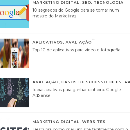
MARKETING DIGITAL
,
SEO
,
TECNOLOGIA
2
10 segredos do Google para se tornar num
mestre do Marketing
APLICATIVOS
,
AVALIAÇÃO
23 MARÇO, 201
Top 10 de aplicativos para vídeo e fotografia
AVALIAÇÃO
,
CASOS DE SUCESSO DE ESTRA
Ideias criativas para ganhar dinheiro: Google
AdSense
MARKETING DIGITAL
,
WEBSITES
05 AGOS
Descubra como criar um site facilmente com o