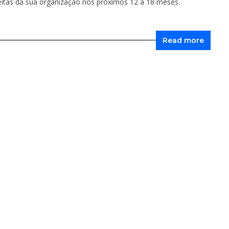
itas da sua organização nos próximos 12 a 18 meses.
Read more