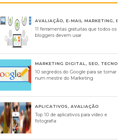
AVALIAÇÃO
,
E-MAIL MARKETING
,
ESTRATÉG
11 ferramentas gratuitas que todos os
bloggers devem usar
MARKETING DIGITAL
,
SEO
,
TECNOLOGIA
2
10 segredos do Google para se tornar
num mestre do Marketing
APLICATIVOS
,
AVALIAÇÃO
23 MARÇO, 201
Top 10 de aplicativos para vídeo e
fotografia