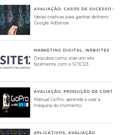
AVALIAÇÃO
,
CASOS DE SUCESSO DE ESTRA
Ideias criativas para ganhar dinheiro:
Google AdSense
MARKETING DIGITAL
,
WEBSITES
05 AGOS
Descubra como criar um site
facilmente com o SITE123
AVALIAÇÃO
,
PRODUÇÃO DE CONTEÚDOS M
Manual GoPro: aprenda a usar a
máquina do momento
APLICATIVOS
,
AVALIAÇÃO
25 MARÇO, 201