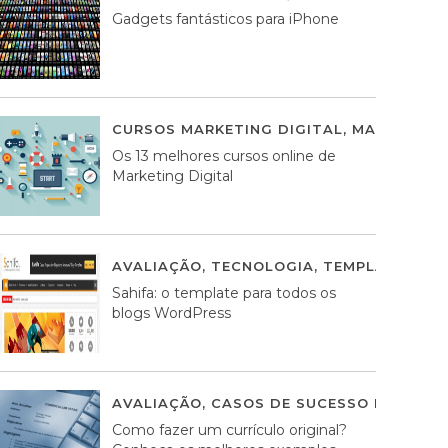
Gadgets fantásticos para iPhone
CURSOS MARKETING DIGITAL
,
MARKETING 
Os 13 melhores cursos online de
Marketing Digital
AVALIAÇÃO
,
TECNOLOGIA
,
TEMPLATES WO
Sahifa: o template para todos os
blogs WordPress
AVALIAÇÃO
,
CASOS DE SUCESSO DE ESTRA
Como fazer um currículo original?