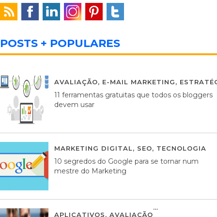
POSTS + POPULARES
AVALIAÇÃO
,
E-MAIL MARKETING
,
ESTRATÉG
11 ferramentas gratuitas que todos os bloggers
devem usar
MARKETING DIGITAL
,
SEO
,
TECNOLOGIA
2
10 segredos do Google para se tornar num
mestre do Marketing
APLICATIVOS
,
AVALIAÇÃO
23 MARÇO, 201