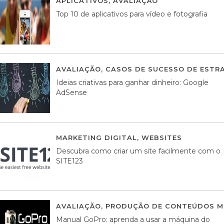
APLICATIVOS
,
AVALIAÇÃO
23 MARÇO, 201
Top 10 de aplicativos para vídeo e fotografia
AVALIAÇÃO
,
CASOS DE SUCESSO DE ESTRA
Ideias criativas para ganhar dinheiro: Google
AdSense
MARKETING DIGITAL
,
WEBSITES
05 AGOS
Descubra como criar um site facilmente com o
SITE123
AVALIAÇÃO
,
PRODUÇÃO DE CONTEÚDOS M
Manual GoPro: aprenda a usar a máquina do