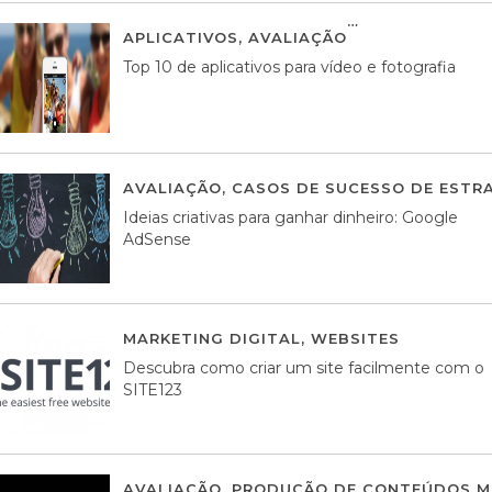
APLICATIVOS
,
AVALIAÇÃO
23 MARÇO, 201
Top 10 de aplicativos para vídeo e fotografia
AVALIAÇÃO
,
CASOS DE SUCESSO DE ESTRA
Ideias criativas para ganhar dinheiro: Google
AdSense
MARKETING DIGITAL
,
WEBSITES
05 AGOS
Descubra como criar um site facilmente com o
SITE123
AVALIAÇÃO
,
PRODUÇÃO DE CONTEÚDOS M