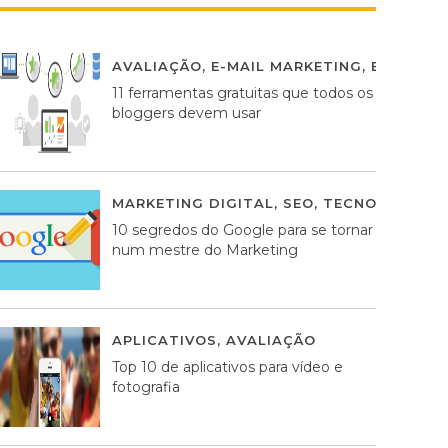
AVALIAÇÃO
,
E-MAIL MARKETING
,
ESTRATÉG
11 ferramentas gratuitas que todos os
bloggers devem usar
MARKETING DIGITAL
,
SEO
,
TECNOLOGIA
2
10 segredos do Google para se tornar
num mestre do Marketing
APLICATIVOS
,
AVALIAÇÃO
23 MARÇO, 201
Top 10 de aplicativos para vídeo e
fotografia