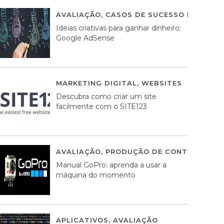
AVALIAÇÃO
,
CASOS DE SUCESSO DE ESTRA
Ideias criativas para ganhar dinheiro:
Google AdSense
MARKETING DIGITAL
,
WEBSITES
05 AGOS
Descubra como criar um site
facilmente com o SITE123
AVALIAÇÃO
,
PRODUÇÃO DE CONTEÚDOS M
Manual GoPro: aprenda a usar a
máquina do momento
APLICATIVOS
,
AVALIAÇÃO
25 MARÇO, 201