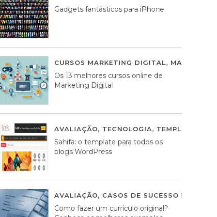
Gadgets fantásticos para iPhone
CURSOS MARKETING DIGITAL
,
MARKETING 
Os 13 melhores cursos online de
Marketing Digital
AVALIAÇÃO
,
TECNOLOGIA
,
TEMPLATES WO
Sahifa: o template para todos os
blogs WordPress
AVALIAÇÃO
,
CASOS DE SUCESSO DE ESTRA
Como fazer um currículo original?