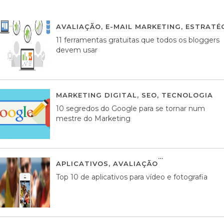
AVALIAÇÃO
,
E-MAIL MARKETING
,
ESTRATÉG
11 ferramentas gratuitas que todos os bloggers
devem usar
MARKETING DIGITAL
,
SEO
,
TECNOLOGIA
2
10 segredos do Google para se tornar num
mestre do Marketing
APLICATIVOS
,
AVALIAÇÃO
23 MARÇO, 201
Top 10 de aplicativos para vídeo e fotografia