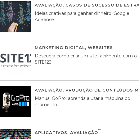
AVALIAÇÃO
,
CASOS DE SUCESSO DE ESTRA
Ideias criativas para ganhar dinheiro: Google
AdSense
MARKETING DIGITAL
,
WEBSITES
05 AGOS
Descubra como criar um site facilmente com o
SITE123
AVALIAÇÃO
,
PRODUÇÃO DE CONTEÚDOS M
Manual GoPro: aprenda a usar a máquina do
momento
APLICATIVOS
,
AVALIAÇÃO
25 MARÇO, 201