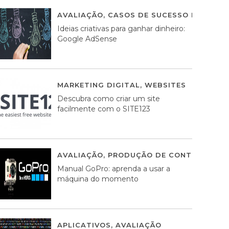
AVALIAÇÃO
,
CASOS DE SUCESSO DE ESTRA
Ideias criativas para ganhar dinheiro:
Google AdSense
MARKETING DIGITAL
,
WEBSITES
05 AGOS
Descubra como criar um site
facilmente com o SITE123
AVALIAÇÃO
,
PRODUÇÃO DE CONTEÚDOS M
Manual GoPro: aprenda a usar a
máquina do momento
APLICATIVOS
,
AVALIAÇÃO
25 MARÇO, 201