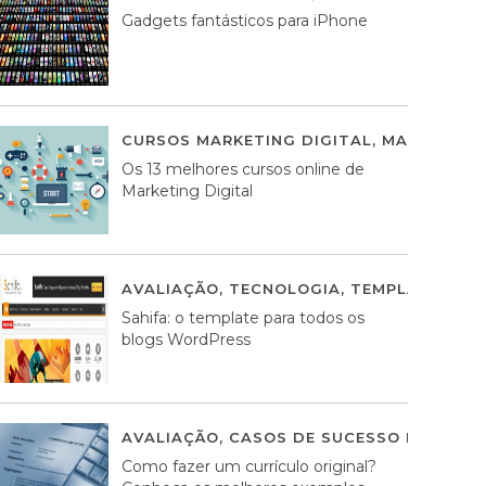
Gadgets fantásticos para iPhone
CURSOS MARKETING DIGITAL
,
MARKETING 
Os 13 melhores cursos online de
Marketing Digital
AVALIAÇÃO
,
TECNOLOGIA
,
TEMPLATES WO
Sahifa: o template para todos os
blogs WordPress
AVALIAÇÃO
,
CASOS DE SUCESSO DE ESTRA
Como fazer um currículo original?