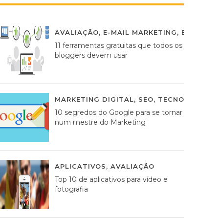
AVALIAÇÃO
,
E-MAIL MARKETING
,
ESTRATÉG
11 ferramentas gratuitas que todos os
bloggers devem usar
MARKETING DIGITAL
,
SEO
,
TECNOLOGIA
2
10 segredos do Google para se tornar
num mestre do Marketing
APLICATIVOS
,
AVALIAÇÃO
23 MARÇO, 201
Top 10 de aplicativos para vídeo e
fotografia