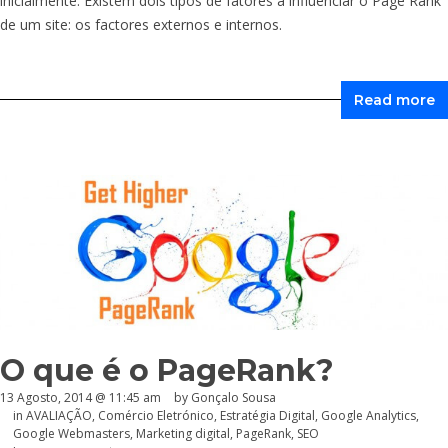
inicialmente. Existem dois tipos de fatores a influenciar o Page Rank
de um site: os factores externos e internos.
Read more
O que é o PageRank?
13 Agosto, 2014 @ 11:45 am
by
Gonçalo Sousa
in
AVALIAÇÃO
,
Comércio Eletrónico
,
Estratégia Digital
,
Google Analytics
,
Google Webmasters
,
Marketing digital
,
PageRank
,
SEO