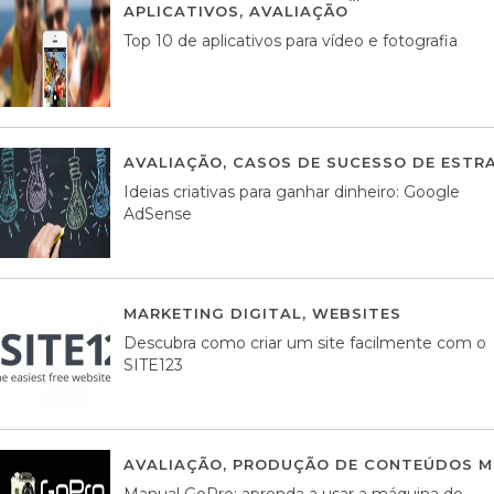
APLICATIVOS
,
AVALIAÇÃO
23 MARÇO, 201
Top 10 de aplicativos para vídeo e fotografia
AVALIAÇÃO
,
CASOS DE SUCESSO DE ESTRA
Ideias criativas para ganhar dinheiro: Google
AdSense
MARKETING DIGITAL
,
WEBSITES
05 AGOS
Descubra como criar um site facilmente com o
SITE123
AVALIAÇÃO
,
PRODUÇÃO DE CONTEÚDOS M
Manual GoPro: aprenda a usar a máquina do