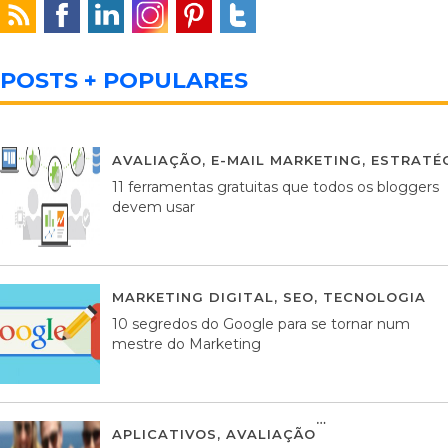
POSTS + POPULARES
AVALIAÇÃO
,
E-MAIL MARKETING
,
ESTRATÉG
11 ferramentas gratuitas que todos os bloggers
devem usar
MARKETING DIGITAL
,
SEO
,
TECNOLOGIA
2
10 segredos do Google para se tornar num
mestre do Marketing
APLICATIVOS
,
AVALIAÇÃO
23 MARÇO, 201