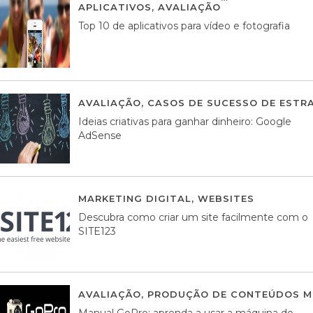
APLICATIVOS
,
AVALIAÇÃO
23 MARÇO, 201
Top 10 de aplicativos para vídeo e fotografia
AVALIAÇÃO
,
CASOS DE SUCESSO DE ESTRA
Ideias criativas para ganhar dinheiro: Google
AdSense
MARKETING DIGITAL
,
WEBSITES
05 AGOS
Descubra como criar um site facilmente com o
SITE123
AVALIAÇÃO
,
PRODUÇÃO DE CONTEÚDOS M
Manual GoPro: aprenda a usar a máquina do