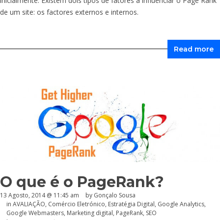
inicialmente. Existem dois tipos de fatores a influenciar o Page Rank
de um site: os factores externos e internos.
Read more
O que é o PageRank?
13 Agosto, 2014 @ 11:45 am
by
Gonçalo Sousa
in
AVALIAÇÃO
,
Comércio Eletrónico
,
Estratégia Digital
,
Google Analytics
,
Google Webmasters
,
Marketing digital
,
PageRank
,
SEO