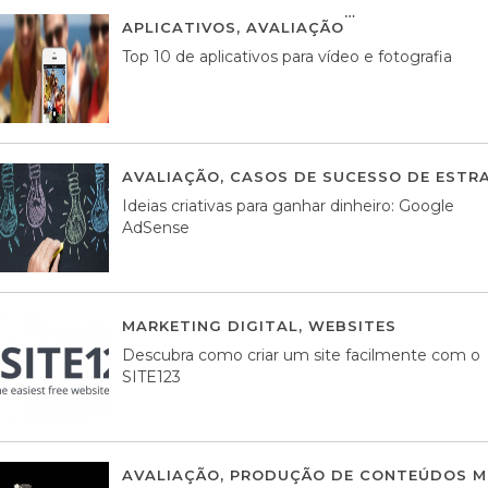
APLICATIVOS
,
AVALIAÇÃO
23 MARÇO, 201
Top 10 de aplicativos para vídeo e fotografia
AVALIAÇÃO
,
CASOS DE SUCESSO DE ESTRA
Ideias criativas para ganhar dinheiro: Google
AdSense
MARKETING DIGITAL
,
WEBSITES
05 AGOS
Descubra como criar um site facilmente com o
SITE123
AVALIAÇÃO
,
PRODUÇÃO DE CONTEÚDOS M