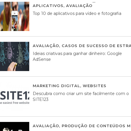
APLICATIVOS
,
AVALIAÇÃO
23 MARÇO, 201
Top 10 de aplicativos para vídeo e fotografia
AVALIAÇÃO
,
CASOS DE SUCESSO DE ESTRA
Ideias criativas para ganhar dinheiro: Google
AdSense
MARKETING DIGITAL
,
WEBSITES
05 AGOS
Descubra como criar um site facilmente com o
SITE123
AVALIAÇÃO
,
PRODUÇÃO DE CONTEÚDOS M