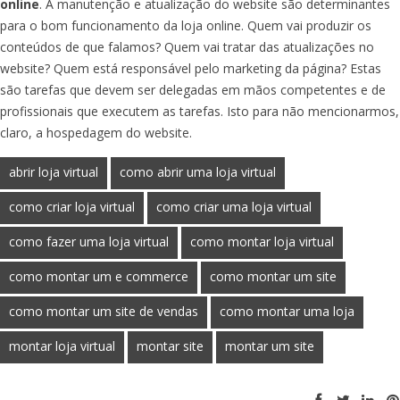
online
. A manutenção e atualização do website são determinantes
para o bom funcionamento da loja online. Quem vai produzir os
conteúdos de que falamos? Quem vai tratar das atualizações no
website? Quem está responsável pelo marketing da página? Estas
são tarefas que devem ser delegadas em mãos competentes e de
profissionais que executem as tarefas. Isto para não mencionarmos,
claro, a hospedagem do website.
abrir loja virtual
como abrir uma loja virtual
como criar loja virtual
como criar uma loja virtual
como fazer uma loja virtual
como montar loja virtual
como montar um e commerce
como montar um site
como montar um site de vendas
como montar uma loja
montar loja virtual
montar site
montar um site