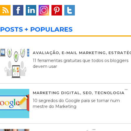
POSTS + POPULARES
AVALIAÇÃO
,
E-MAIL MARKETING
,
ESTRATÉG
11 ferramentas gratuitas que todos os bloggers
devem usar
MARKETING DIGITAL
,
SEO
,
TECNOLOGIA
2
10 segredos do Google para se tornar num
mestre do Marketing