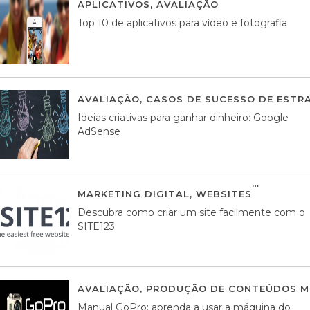
APLICATIVOS
,
AVALIAÇÃO
23 MARÇO, 201
Top 10 de aplicativos para vídeo e fotografia
AVALIAÇÃO
,
CASOS DE SUCESSO DE ESTRA
Ideias criativas para ganhar dinheiro: Google
AdSense
MARKETING DIGITAL
,
WEBSITES
05 AGOS
Descubra como criar um site facilmente com o
SITE123
AVALIAÇÃO
,
PRODUÇÃO DE CONTEÚDOS M
Manual GoPro: aprenda a usar a máquina do