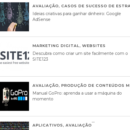
AVALIAÇÃO
,
CASOS DE SUCESSO DE ESTRA
Ideias criativas para ganhar dinheiro: Google
AdSense
MARKETING DIGITAL
,
WEBSITES
05 AGOS
Descubra como criar um site facilmente com o
SITE123
AVALIAÇÃO
,
PRODUÇÃO DE CONTEÚDOS M
Manual GoPro: aprenda a usar a máquina do
momento
APLICATIVOS
,
AVALIAÇÃO
25 MARÇO, 201