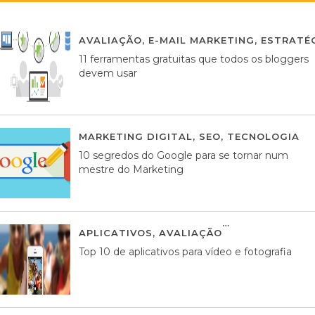
AVALIAÇÃO
,
E-MAIL MARKETING
,
ESTRATÉG
11 ferramentas gratuitas que todos os bloggers
devem usar
MARKETING DIGITAL
,
SEO
,
TECNOLOGIA
2
10 segredos do Google para se tornar num
mestre do Marketing
APLICATIVOS
,
AVALIAÇÃO
23 MARÇO, 201
Top 10 de aplicativos para vídeo e fotografia