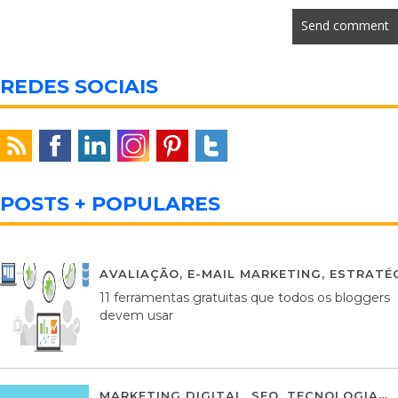
REDES SOCIAIS
POSTS + POPULARES
AVALIAÇÃO
,
E-MAIL MARKETING
,
ESTRATÉG
11 ferramentas gratuitas que todos os bloggers
devem usar
MARKETING DIGITAL
,
SEO
,
TECNOLOGIA
2