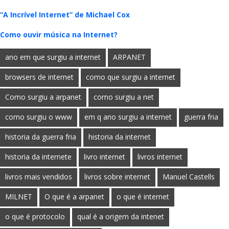
“A Incrível Internet” de Michael Cox
Como ouvir música na Internet?
ano em que surgiu a internet
ARPANET
browsers de internet
como que surgiu a internet
Como surgiu a arpanet
como surgiu a net
como surgiu o www
em q ano surgiu a internet
guerra fria
historia da guerra fria
historia da internet
historia da internete
livro internet
livros internet
livros mais vendidos
livros sobre internet
Manuel Castells
MILNET
O que é a arpanet
o que é internet
o que é protocolo
qual é a origem da intenet