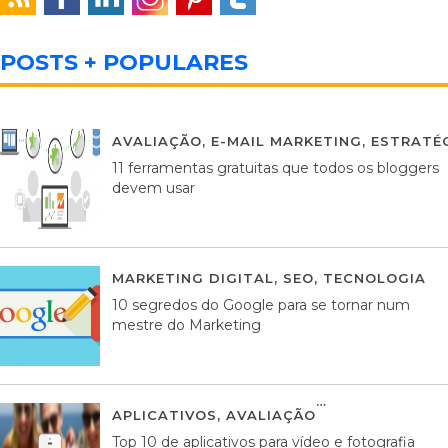
POSTS + POPULARES
AVALIAÇÃO
,
E-MAIL MARKETING
,
ESTRATÉG
11 ferramentas gratuitas que todos os bloggers
devem usar
MARKETING DIGITAL
,
SEO
,
TECNOLOGIA
2
10 segredos do Google para se tornar num
mestre do Marketing
APLICATIVOS
,
AVALIAÇÃO
23 MARÇO, 201
Top 10 de aplicativos para vídeo e fotografia