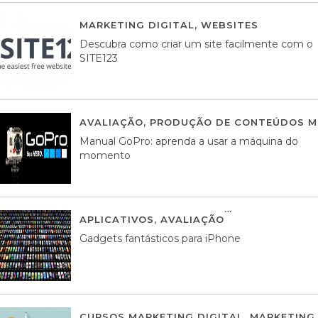
MARKETING DIGITAL
,
WEBSITES
05 AGOS
Descubra como criar um site facilmente com o
SITE123
AVALIAÇÃO
,
PRODUÇÃO DE CONTEÚDOS M
Manual GoPro: aprenda a usar a máquina do
momento
APLICATIVOS
,
AVALIAÇÃO
25 MARÇO, 201
Gadgets fantásticos para iPhone
CURSOS MARKETING DIGITAL
,
MARKETING 