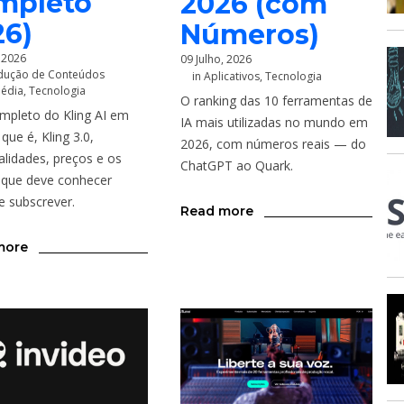
mpleto
2026 (com
26)
Números)
, 2026
09 Julho, 2026
dução de Conteúdos
in
Aplicativos
,
Tecnologia
média
,
Tecnologia
O ranking das 10 ferramentas de
mpleto do Kling AI em
IA mais utilizadas no mundo em
que é, Kling 3.0,
2026, com números reais — do
alidades, preços e os
ChatGPT ao Quark.
 que deve conhecer
e subscrever.
Read more
more