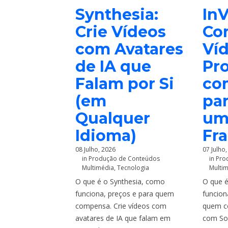
Synthesia:
InV
Crie Vídeos
Co
com Avatares
Ví
de IA que
Pro
Falam por Si
co
(em
par
Qualquer
um
Idioma)
Fr
08 Julho, 2026
07 Julho
in
Produção de Conteúdos
in
Pro
Multimédia
,
Tecnologia
Multi
O que é o Synthesia, como
O que é
funciona, preços e para quem
funcion
compensa. Crie vídeos com
quem c
avatares de IA que falam em
com Sor