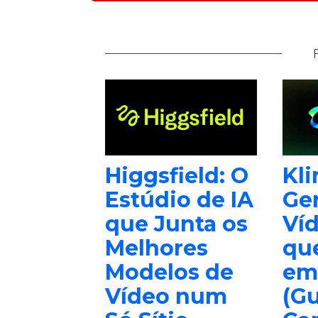
Higgsfield: O
Kli
Estúdio de IA
Ge
que Junta os
Ví
Melhores
que
Modelos de
em
Vídeo num
(Gu