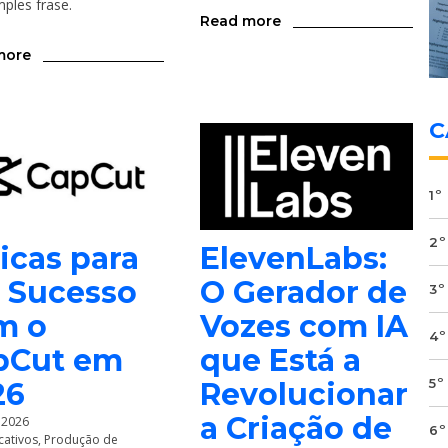
ples frase.
Read more
more
C
1º
2º
icas para
ElevenLabs:
r Sucesso
O Gerador de
3º
m o
Vozes com IA
4º
pCut em
que Está a
5º
26
Revolucionar
a Criação de
, 2026
6º
cativos
,
Produção de