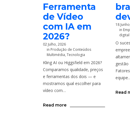
Ferramenta
bra
de Vídeo
de
com IA em
18 Junho
in
Emp
2026?
digital
O suce
02 Julho, 2026
in
Produção de Conteúdos
empree
Multimédia
,
Tecnologia
altamen
Kling AI ou Higgsfield em 2026?
gestão
Comparamos qualidade, preços
Fatores
e ferramentas dos dois — e
equipe
mostramos qual escolher para
vídeo com…
Read 
Read more