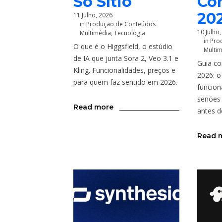
Só Sítio
Co
20
11 Julho, 2026
in
Produção de Conteúdos
10 Julho
Multimédia
,
Tecnologia
in
Pro
O que é o Higgsfield, o estúdio
Multi
de IA que junta Sora 2, Veo 3.1 e
Guia co
Kling. Funcionalidades, preços e
2026: o 
para quem faz sentido em 2026.
funcion
senões
Read more
antes d
Read 