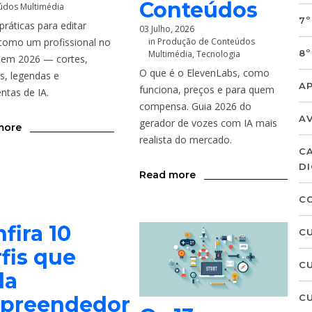
Conteúdos
údos Multimédia
7º
práticas para editar
03 Julho, 2026
como um profissional no
in
Produção de Conteúdos
8º
Multimédia
,
Tecnologia
 em 2026 — cortes,
O que é o ElevenLabs, como
, legendas e
A
funciona, preços e para quem
ntas de IA.
compensa. Guia 2026 do
A
gerador de vozes com IA mais
more
realista do mercado.
C
DI
Read more
C
fira 10
C
fis que
C
da
preendedor
C