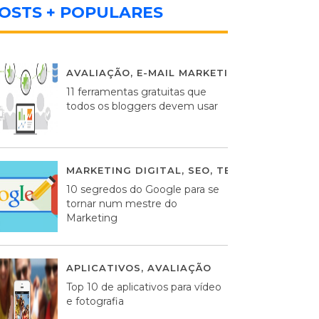
OSTS + POPULARES
AVALIAÇÃO
,
E-MAIL MARKETING
,
ESTRATÉGIA
11 ferramentas gratuitas que
todos os bloggers devem usar
MARKETING DIGITAL
,
SEO
,
TECNOLOGIA
24 
10 segredos do Google para se
tornar num mestre do
Marketing
APLICATIVOS
,
AVALIAÇÃO
23 MARÇO, 2014
Top 10 de aplicativos para vídeo
e fotografia