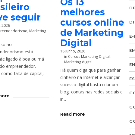
Os 13
sileiro
D
melhores
ve seguir
cursos online
D
, 2026
de Marketing
reendedorismo
,
Marketing
E
Digital
sso no
E
18 Junho, 2026
ndedorismo está
in
Cursos Marketing Digital
,
te ligado à boa ou má
Marketing digital
E
 do empreendedor.
Há quem diga que para ganhar
 como falta de capital,
dinheiro na Internet e alcançar
E
…
sucesso digital basta criar um
blog, contas nas redes sociais e
G
more
ir…
G
Read more
G