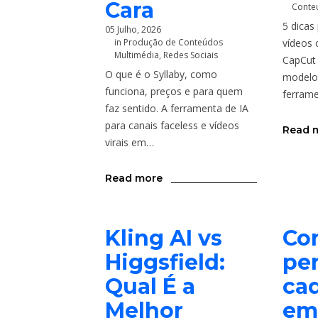
Cara
Conte
5 dicas 
05 Julho, 2026
in
Produção de Conteúdos
vídeos 
Multimédia
,
Redes Sociais
CapCut
O que é o Syllaby, como
modelos
funciona, preços e para quem
ferrame
faz sentido. A ferramenta de IA
para canais faceless e vídeos
Read 
virais em…
Read more
Kling AI vs
Con
Higgsfield:
per
Qual É a
ca
Melhor
em