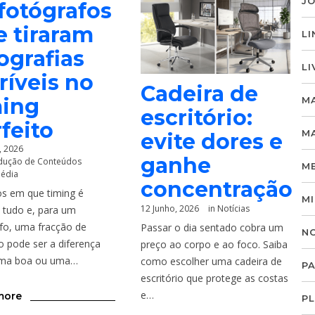
J
fotógrafos
 tiraram
LI
ografias
LI
ríveis no
Cadeira de
ming
M
escritório:
feito
M
evite dores e
, 2026
ganhe
dução de Conteúdos
M
média
concentração
s em que timing é
M
12 Junho, 2026
in
Notícias
tudo e, para um
fo, uma fracção de
Passar o dia sentado cobra um
N
 pode ser a diferença
preço ao corpo e ao foco. Saiba
uma boa ou uma…
como escolher uma cadeira de
P
escritório que protege as costas
e…
more
P