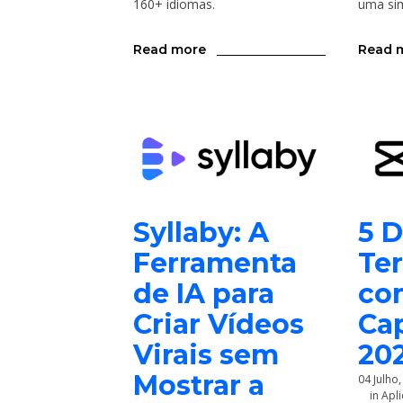
160+ idiomas.
uma sim
Read more
Read 
Syllaby: A
5 D
Ferramenta
Te
de IA para
co
Criar Vídeos
Ca
Virais sem
20
Mostrar a
04 Julho
in
Apli