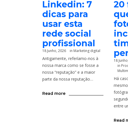
Linkedin: 7
20 
dicas para
que
usar esta
fot
rede social
inc
profissional
ti
per
18 Junho, 2026
in
Marketing digital
Antigamente, referíamo-nos à
18 Junho
nossa marca como se fosse a
in
Pro
Multi
nossa “reputação” e a maior
Há caso
parte da nossa reputação…
mesmo 
fotógra
Read more
segundo
entre 
Read 