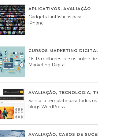
APLICATIVOS
,
AVALIAÇÃO
25 MARÇO, 2014
Gadgets fantásticos para
iPhone
CURSOS MARKETING DIGITAL
,
MARKETING DI
Os 13 melhores cursos online de
Marketing Digital
AVALIAÇÃO
,
TECNOLOGIA
,
TEMPLATES WOR
Sahifa: o template para todos os
blogs WordPress
AVALIAÇÃO
,
CASOS DE SUCESSO DE ESTRATÉ