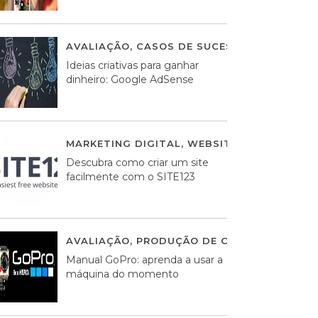
AVALIAÇÃO
,
CASOS DE SUCESSO DE ESTRATÉ
Ideias criativas para ganhar
dinheiro: Google AdSense
MARKETING DIGITAL
,
WEBSITES
05 AGOSTO
Descubra como criar um site
facilmente com o SITE123
AVALIAÇÃO
,
PRODUÇÃO DE CONTEÚDOS MUL
Manual GoPro: aprenda a usar a
máquina do momento