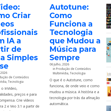
ideo:
Autotune:
mo Criar
Como
deos
Funciona a
fissionais
Tecnologia
m IA a
que Mudou a
tir de
Música para
a Simples
Sempre
ase
06 Julho, 2026
in
Produção de Conteúdos
, 2026
Multimédia
,
Tecnologia
dução de Conteúdos
O que é o Autotune, como
média
,
Tecnologia
funciona, de onde veio e como
 o InVideo,
mudou a música. A história e a
alidades, preços e para
tecnologia por trás da afinação
ompensa. Crie vídeos
automática.
a 2 e Veo 3.1 a partir de