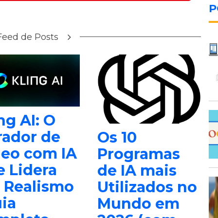
P
Feed de Posts
ng AI: O
rador de
Os 10
deo com IA
Programas
 Lidera
de IA mais
 Realismo
Utilizados no
ia
Mundo em