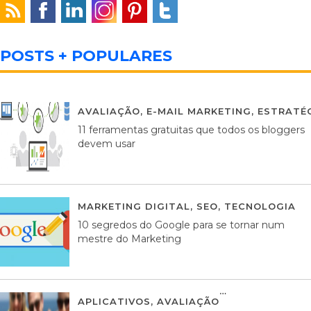
POSTS + POPULARES
AVALIAÇÃO
,
E-MAIL MARKETING
,
ESTRATÉG
11 ferramentas gratuitas que todos os bloggers
devem usar
MARKETING DIGITAL
,
SEO
,
TECNOLOGIA
2
10 segredos do Google para se tornar num
mestre do Marketing
APLICATIVOS
,
AVALIAÇÃO
23 MARÇO, 201