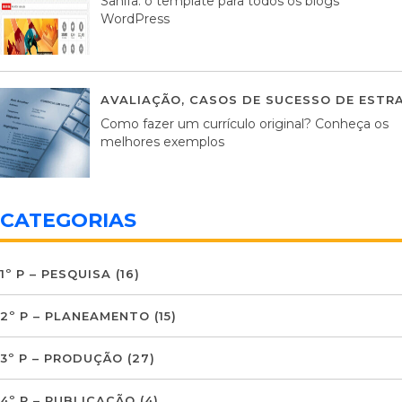
Sahifa: o template para todos os blogs
WordPress
AVALIAÇÃO
,
CASOS DE SUCESSO DE ESTRA
Como fazer um currículo original? Conheça os
melhores exemplos
CATEGORIAS
1º P – PESQUISA
(16)
2º P – PLANEAMENTO
(15)
3º P – PRODUÇÃO
(27)
4º P – PUBLICAÇÃO
(4)