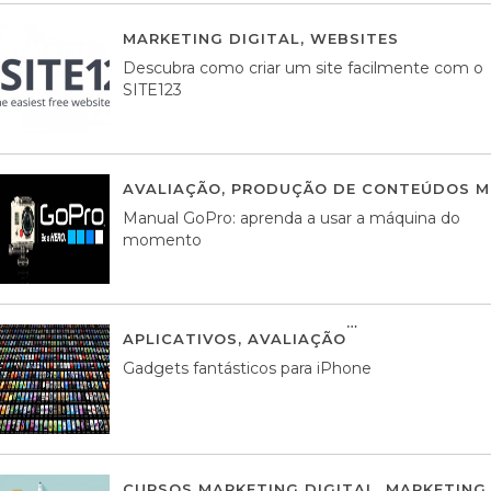
MARKETING DIGITAL
,
WEBSITES
05 AGOS
Descubra como criar um site facilmente com o
SITE123
AVALIAÇÃO
,
PRODUÇÃO DE CONTEÚDOS M
Manual GoPro: aprenda a usar a máquina do
momento
APLICATIVOS
,
AVALIAÇÃO
25 MARÇO, 201
Gadgets fantásticos para iPhone
CURSOS MARKETING DIGITAL
,
MARKETING 