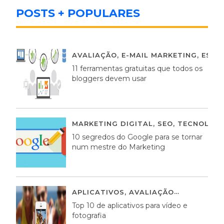
POSTS + POPULARES
AVALIAÇÃO
,
E-MAIL MARKETING
,
ESTR
11 ferramentas gratuitas que todos os
bloggers devem usar
MARKETING DIGITAL
,
SEO
,
TECNOLOGI
10 segredos do Google para se tornar
num mestre do Marketing
APLICATIVOS
,
AVALIAÇÃO
23 MARÇO,
Top 10 de aplicativos para vídeo e
fotografia