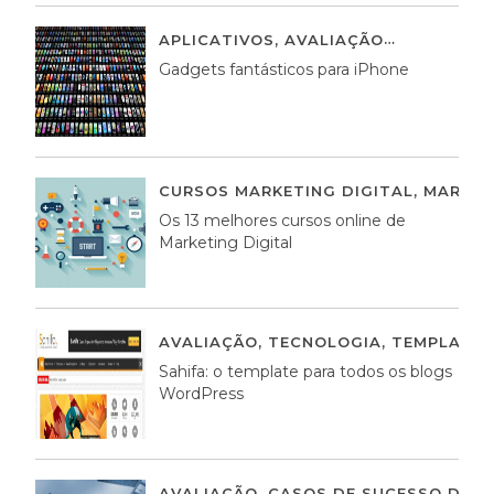
APLICATIVOS
,
AVALIAÇÃO
25 MARÇO,
Gadgets fantásticos para iPhone
CURSOS MARKETING DIGITAL
,
MARKET
Os 13 melhores cursos online de
Marketing Digital
AVALIAÇÃO
,
TECNOLOGIA
,
TEMPLATE
Sahifa: o template para todos os blogs
WordPress
AVALIAÇÃO
,
CASOS DE SUCESSO DE E