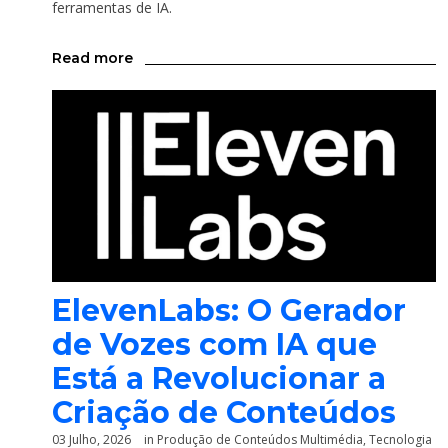
ferramentas de IA.
Read more
ElevenLabs: O Gerador
de Vozes com IA que
Está a Revolucionar a
Criação de Conteúdos
03 Julho, 2026
in
Produção de Conteúdos Multimédia
,
Tecnologia