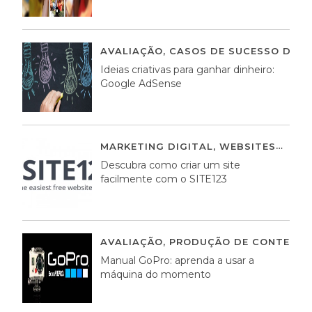
AVALIAÇÃO
,
CASOS DE SUCESSO DE E
Ideias criativas para ganhar dinheiro:
Google AdSense
MARKETING DIGITAL
,
WEBSITES
05 A
Descubra como criar um site
facilmente com o SITE123
AVALIAÇÃO
,
PRODUÇÃO DE CONTEÚDO
Manual GoPro: aprenda a usar a
máquina do momento