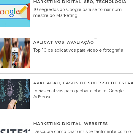
MARKETING DIGITAL
,
SEO
,
TECNOLOGIA
2
10 segredos do Google para se tornar num
mestre do Marketing
APLICATIVOS
,
AVALIAÇÃO
23 MARÇO, 201
Top 10 de aplicativos para vídeo e fotografia
AVALIAÇÃO
,
CASOS DE SUCESSO DE ESTRA
Ideias criativas para ganhar dinheiro: Google
AdSense
MARKETING DIGITAL
,
WEBSITES
05 AGOS
Descubra como criar um site facilmente com o