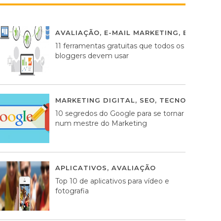
AVALIAÇÃO
,
E-MAIL MARKETING
,
ESTRATÉG
11 ferramentas gratuitas que todos os
bloggers devem usar
MARKETING DIGITAL
,
SEO
,
TECNOLOGIA
2
10 segredos do Google para se tornar
num mestre do Marketing
APLICATIVOS
,
AVALIAÇÃO
23 MARÇO, 201
Top 10 de aplicativos para vídeo e
fotografia