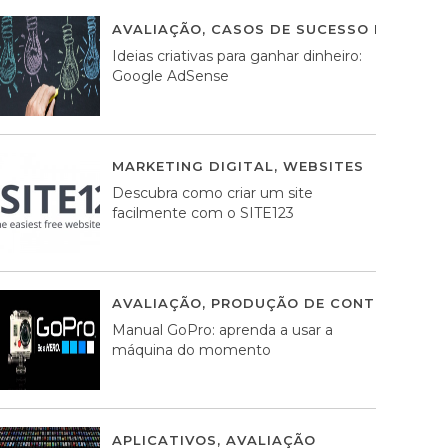
AVALIAÇÃO
,
CASOS DE SUCESSO DE ESTRA
Ideias criativas para ganhar dinheiro:
Google AdSense
MARKETING DIGITAL
,
WEBSITES
05 AGOS
Descubra como criar um site
facilmente com o SITE123
AVALIAÇÃO
,
PRODUÇÃO DE CONTEÚDOS M
Manual GoPro: aprenda a usar a
máquina do momento
APLICATIVOS
,
AVALIAÇÃO
25 MARÇO, 201