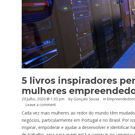
5 livros inspiradores pe
mulheres empreendedo
29 Julho, 2020 @ 1:33 pm
by
Gonçalo Sousa
in
Empreendedor
Leave a comment
Cada vez mais mulheres ao redor do mundo têm mudado as
negócios, particularmente em Portugal e no Brasil. Por 
inspirar, empoderar e ajudar a desenvolver e identificar h
de trabalho, seja para quem está a começar no universo