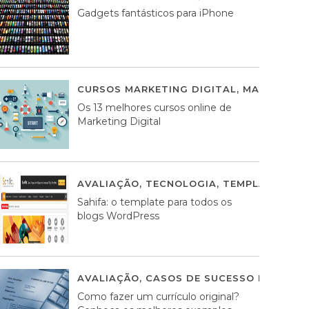
Gadgets fantásticos para iPhone
CURSOS MARKETING DIGITAL
,
MARKETING 
Os 13 melhores cursos online de
Marketing Digital
AVALIAÇÃO
,
TECNOLOGIA
,
TEMPLATES WO
Sahifa: o template para todos os
blogs WordPress
AVALIAÇÃO
,
CASOS DE SUCESSO DE ESTRA
Como fazer um currículo original?