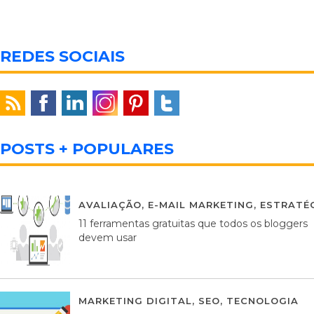
REDES SOCIAIS
POSTS + POPULARES
AVALIAÇÃO
,
E-MAIL MARKETING
,
ESTRATÉG
11 ferramentas gratuitas que todos os bloggers
devem usar
MARKETING DIGITAL
,
SEO
,
TECNOLOGIA
2