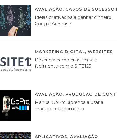
AVALIAÇÃO
,
CASOS DE SUCESSO DE ESTRA
Ideias criativas para ganhar dinheiro:
Google AdSense
MARKETING DIGITAL
,
WEBSITES
05 AGOS
Descubra como criar um site
facilmente com o SITE123
AVALIAÇÃO
,
PRODUÇÃO DE CONTEÚDOS M
Manual GoPro: aprenda a usar a
máquina do momento
APLICATIVOS
,
AVALIAÇÃO
25 MARÇO, 201