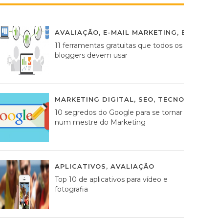
AVALIAÇÃO
,
E-MAIL MARKETING
,
ESTRATÉG
11 ferramentas gratuitas que todos os
bloggers devem usar
MARKETING DIGITAL
,
SEO
,
TECNOLOGIA
2
10 segredos do Google para se tornar
num mestre do Marketing
APLICATIVOS
,
AVALIAÇÃO
23 MARÇO, 201
Top 10 de aplicativos para vídeo e
fotografia