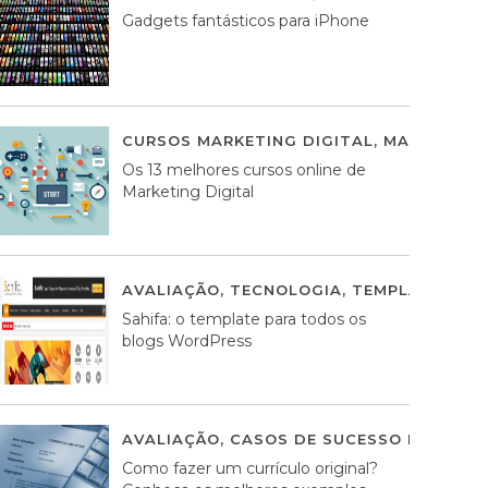
Gadgets fantásticos para iPhone
CURSOS MARKETING DIGITAL
,
MARKETING 
Os 13 melhores cursos online de
Marketing Digital
AVALIAÇÃO
,
TECNOLOGIA
,
TEMPLATES WO
Sahifa: o template para todos os
blogs WordPress
AVALIAÇÃO
,
CASOS DE SUCESSO DE ESTRA
Como fazer um currículo original?