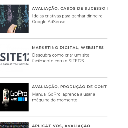
AVALIAÇÃO
,
CASOS DE SUCESSO DE ESTRA
Ideias criativas para ganhar dinheiro:
Google AdSense
MARKETING DIGITAL
,
WEBSITES
05 AGOS
Descubra como criar um site
facilmente com o SITE123
AVALIAÇÃO
,
PRODUÇÃO DE CONTEÚDOS M
Manual GoPro: aprenda a usar a
máquina do momento
APLICATIVOS
,
AVALIAÇÃO
25 MARÇO, 201