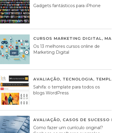
Gadgets fantásticos para iPhone
CURSOS MARKETING DIGITAL
,
MARKETING 
Os 13 melhores cursos online de
Marketing Digital
AVALIAÇÃO
,
TECNOLOGIA
,
TEMPLATES WO
Sahifa: o template para todos os
blogs WordPress
AVALIAÇÃO
,
CASOS DE SUCESSO DE ESTRA
Como fazer um currículo original?