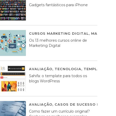
Gadgets fantásticos para iPhone
CURSOS MARKETING DIGITAL
,
MARKETING 
Os 13 melhores cursos online de
Marketing Digital
AVALIAÇÃO
,
TECNOLOGIA
,
TEMPLATES WO
Sahifa: o template para todos os
blogs WordPress
AVALIAÇÃO
,
CASOS DE SUCESSO DE ESTRA
Como fazer um currículo original?