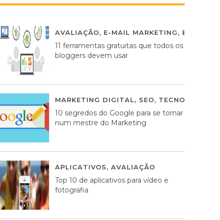
AVALIAÇÃO
,
E-MAIL MARKETING
,
ESTRATÉG
11 ferramentas gratuitas que todos os
bloggers devem usar
MARKETING DIGITAL
,
SEO
,
TECNOLOGIA
2
10 segredos do Google para se tornar
num mestre do Marketing
APLICATIVOS
,
AVALIAÇÃO
23 MARÇO, 201
Top 10 de aplicativos para vídeo e
fotografia