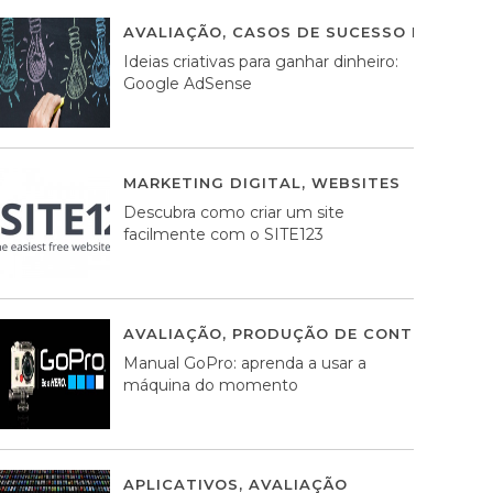
AVALIAÇÃO
,
CASOS DE SUCESSO DE ESTRA
Ideias criativas para ganhar dinheiro:
Google AdSense
MARKETING DIGITAL
,
WEBSITES
05 AGOS
Descubra como criar um site
facilmente com o SITE123
AVALIAÇÃO
,
PRODUÇÃO DE CONTEÚDOS M
Manual GoPro: aprenda a usar a
máquina do momento
APLICATIVOS
,
AVALIAÇÃO
25 MARÇO, 201