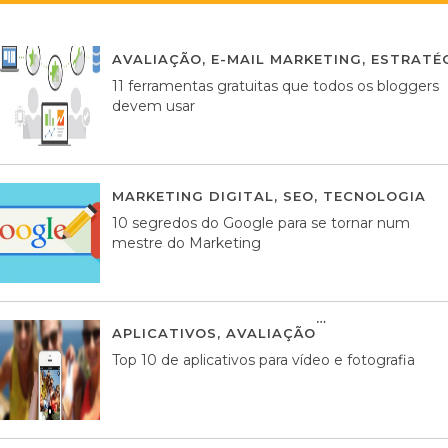
AVALIAÇÃO
,
E-MAIL MARKETING
,
ESTRATÉG
11 ferramentas gratuitas que todos os bloggers
devem usar
MARKETING DIGITAL
,
SEO
,
TECNOLOGIA
2
10 segredos do Google para se tornar num
mestre do Marketing
APLICATIVOS
,
AVALIAÇÃO
23 MARÇO, 201
Top 10 de aplicativos para vídeo e fotografia