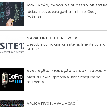
AVALIAÇÃO
,
CASOS DE SUCESSO DE ESTRA
Ideias criativas para ganhar dinheiro: Google
AdSense
MARKETING DIGITAL
,
WEBSITES
05 AGOS
Descubra como criar um site facilmente com o
SITE123
AVALIAÇÃO
,
PRODUÇÃO DE CONTEÚDOS M
Manual GoPro: aprenda a usar a máquina do
momento
APLICATIVOS
,
AVALIAÇÃO
25 MARÇO, 201