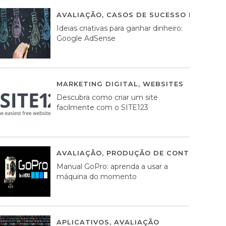
AVALIAÇÃO
,
CASOS DE SUCESSO DE ESTRA
Ideias criativas para ganhar dinheiro:
Google AdSense
MARKETING DIGITAL
,
WEBSITES
05 AGOS
Descubra como criar um site
facilmente com o SITE123
AVALIAÇÃO
,
PRODUÇÃO DE CONTEÚDOS M
Manual GoPro: aprenda a usar a
máquina do momento
APLICATIVOS
,
AVALIAÇÃO
25 MARÇO, 201