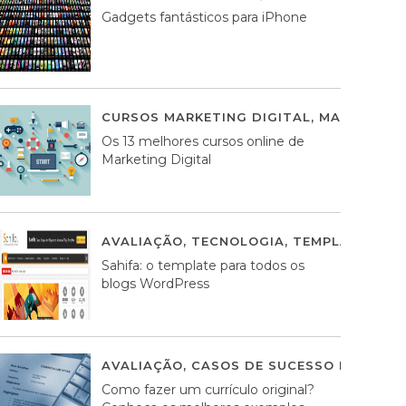
Gadgets fantásticos para iPhone
CURSOS MARKETING DIGITAL
,
MARKETING 
Os 13 melhores cursos online de
Marketing Digital
AVALIAÇÃO
,
TECNOLOGIA
,
TEMPLATES WO
Sahifa: o template para todos os
blogs WordPress
AVALIAÇÃO
,
CASOS DE SUCESSO DE ESTRA
Como fazer um currículo original?