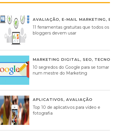
AVALIAÇÃO
,
E-MAIL MARKETING
,
ESTRATÉG
11 ferramentas gratuitas que todos os
bloggers devem usar
MARKETING DIGITAL
,
SEO
,
TECNOLOGIA
2
10 segredos do Google para se tornar
num mestre do Marketing
APLICATIVOS
,
AVALIAÇÃO
23 MARÇO, 201
Top 10 de aplicativos para vídeo e
fotografia