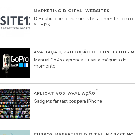
MARKETING DIGITAL
,
WEBSITES
05 AGOS
Descubra como criar um site facilmente com o
SITE123
AVALIAÇÃO
,
PRODUÇÃO DE CONTEÚDOS M
Manual GoPro: aprenda a usar a máquina do
momento
APLICATIVOS
,
AVALIAÇÃO
25 MARÇO, 201
Gadgets fantásticos para iPhone
CURSOS MARKETING DIGITAL
,
MARKETING 